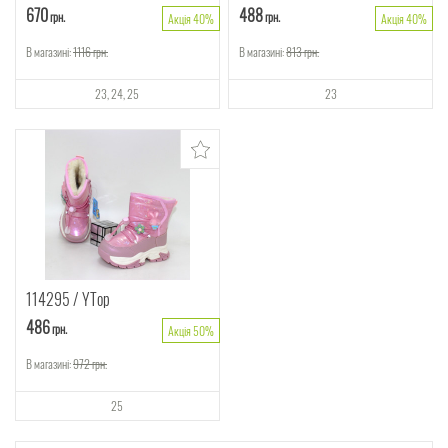
670
488
грн.
грн.
Акція 40%
Акція 40%
В магазині:
1116
грн.
В магазині:
813
грн.
23
24
25
23
114295
YTop
486
грн.
Акція 50%
В магазині:
972
грн.
25