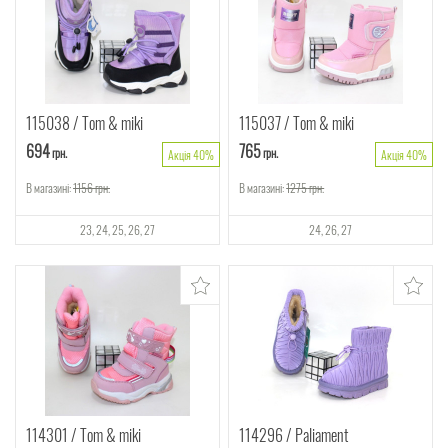
115038
Tom & miki
115037
Tom & miki
694
765
грн.
грн.
Акція 40%
Акція 40%
В магазині:
1156
грн.
В магазині:
1275
грн.
23
24
25
26
27
24
26
27
114301
Tom & miki
114296
Paliament