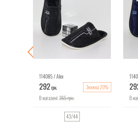
114085
Alex
114
292
29
нижка 30%
Знижка 20%
грн.
В магазині:
365
грн.
В ма
43/44