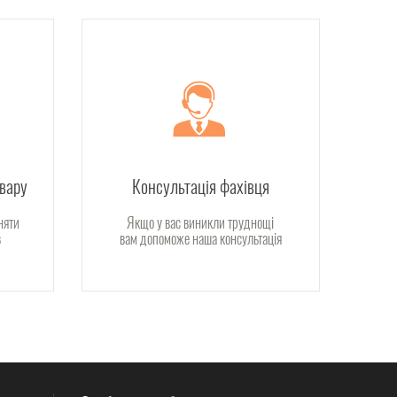
овару
Консультація фахівця
няти
Якщо у вас виникли труднощі
в
вам допоможе наша консультація