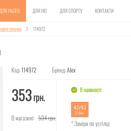
ДЛЯ НЬОГО
ДЛЯ НЕЇ
ДЛЯ СПОРТУ
КОНТАКТИ
ловічі тапочки
114972
м
Код:
114972
Бренд:
Alex
353
В наявності
грн.
42/43
27.0см
В магазині:
504
грн.
* Заміри по устілці