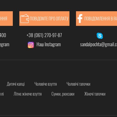
АННЯ
ПОВІДОМТЕ ПРО ОПЛАТУ
ПОВІДОМЛЕННЯ В F
-400
+38 (061) 270-97-87
legram
Наш Instagram
sandalpochta@gmail.
Дитячі капці
Чоловіче взуття
Чоловічі тапочки
флі
Літнє жіноче взуття
Сумки, рюкзаки
Жіночі тапочки