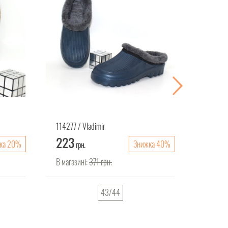
114277
Vladimir
114973
223
353
ка 20%
Знижка 40%
грн.
г
В магазині:
371
грн.
В магаз
43/44