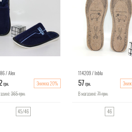
086
Alex
114209
Inblu
2
57
Знижка 20%
Зниж
грн.
грн.
газині:
365
грн.
В магазині:
71
грн.
45/46
46