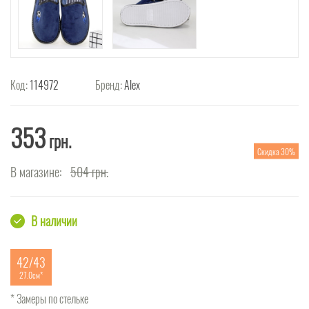
Код:
114972
Бренд:
Alex
353
грн.
Скидка 30%
В магазине:
504
грн.
В наличии
42/43
27.0см
* Замеры по стельке