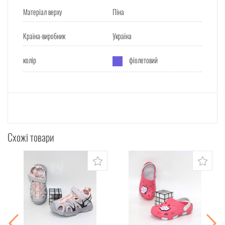
Матеріал верху
Піна
Країна-виробник
Україна
колір
фіолетовий
Схожі товари