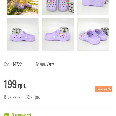
Код:
114722
Бренд:
Verta
199
грн.
Знижка 40%
В магазині:
332
грн.
В наявності