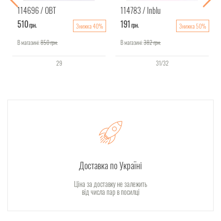
114696
ОВТ
114783
Inblu
510
191
грн.
грн.
Знижка 40%
Знижка 50%
В магазині:
850
грн.
В магазині:
382
грн.
29
31/32
Доставка по Україні
Ціна за доставку не залежить
від числа пар в посилці