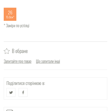
26
15.0см
* Заміри по устілці
В обране
Запитайте про товар
Що запитали інші
Поділитися сторінкою в: