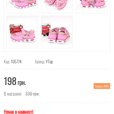
Код:
105774
Бренд:
YTop
198
грн.
Знижка 40%
В магазині:
330
грн.
Немає в наявності