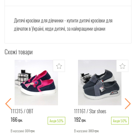
Дитячі кросівки для дівчинки - купити дитячі кросівки для
дівчаток в Україні, кеди дитячі, за найкращими цінами
Схожі товари
111315
ОВТ
111161
Star shoes
166
192
грн.
грн.
Акція 50%
Акція 50%
В магазині:
331
грн.
В магазині:
383
грн.