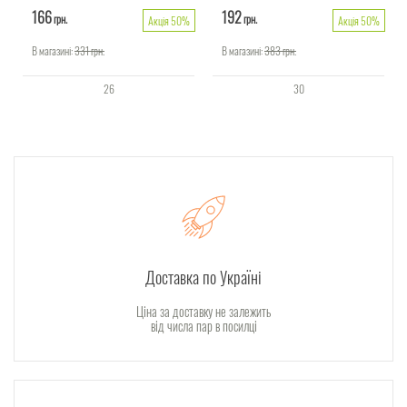
166
192
грн.
грн.
Акція 50%
Акція 50%
В магазині:
331
грн.
В магазині:
383
грн.
26
30
Доставка по Україні
Ціна за доставку не залежить
від числа пар в посилці