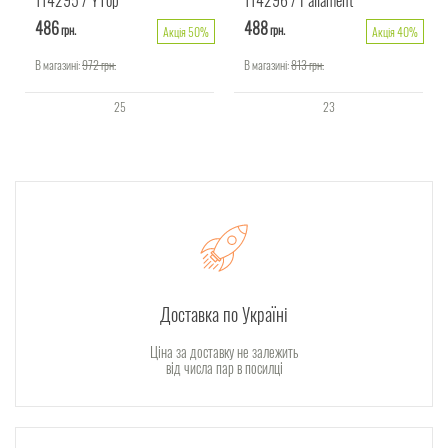
486
488
грн.
грн.
Акція 50%
Акція 40%
В магазині:
972
грн.
В магазині:
813
грн.
25
23
Доставка по Україні
Ціна за доставку не залежить
від числа пар в посилці