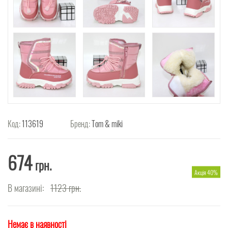
Код:
113619
Бренд:
Tom & miki
674
грн.
Акція 40%
В магазині:
1123
грн.
Немає в наявності