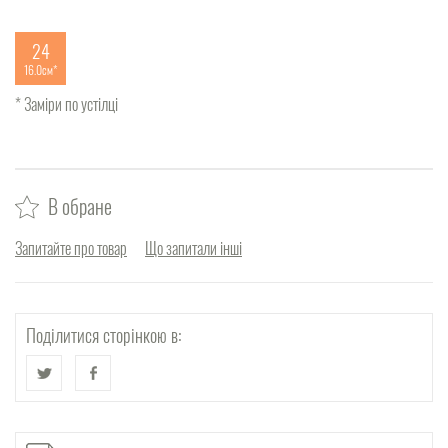
24
16.0см
* Заміри по устілці
В обране
Запитайте про товар
Що запитали інші
Поділитися сторінкою в: