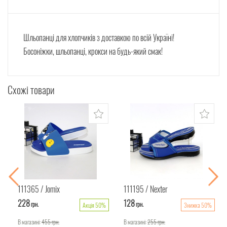
Шльопанці для хлопчиків з доставкою по всій Україні!
Босоніжки, шльопанці, крокси на будь-який смак!
Схожі товари
111365
Jomix
111195
Nexter
228
128
грн.
грн.
Акція 50%
Знижка 50%
В магазині:
455
грн.
В магазині:
255
грн.