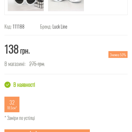
Код:
111188
Бренд:
Luck Line
138
грн.
Знижка 50%
В магазині:
275
грн.
В наявності
32
18.5см
* Заміри по устілці