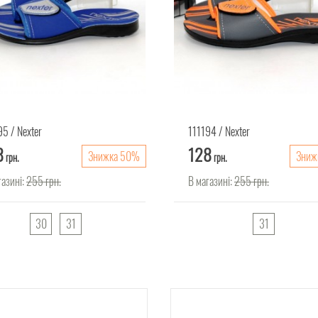
95
Nexter
111194
Nexter
8
128
Знижка 50%
Зниж
грн.
грн.
газині:
255
грн.
В магазині:
255
грн.
30
31
31