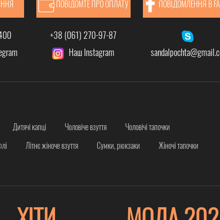
АННЯ
ПОВІДОМТЕ ПРО ОПЛАТУ
ПОВІДОМЛЕННЯ В F
-400
+38 (061) 270-97-87
legram
Наш Instagram
sandalpochta@gmail.
Дитячі капці
Чоловіче взуття
Чоловічі тапочки
флі
Літнє жіноче взуття
Сумки, рюкзаки
Жіночі тапочки
ХІТИ
МОДА 202