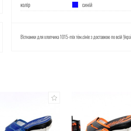
колір
синій
В'єтнамки для хлопчика 1015-mix тём.сініе з доставкою по всій Укра