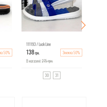
111193
Luck Line
111189
138
138
ка 50%
Знижка 50%
грн.
гр
В магазині:
275
грн.
В магаз
30
31