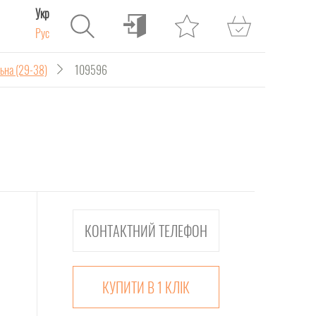
Укр
Рус
ьна (29-38)
109596
КУПИТИ В 1 КЛІК