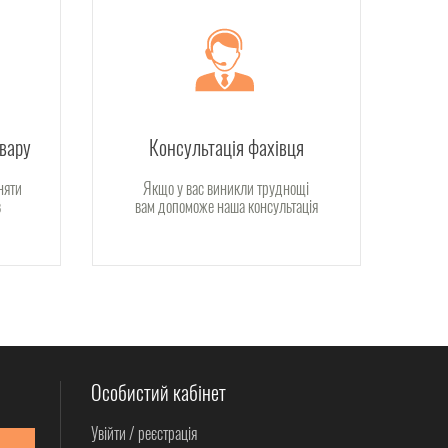
овару
Консультація фахівця
няти
Якщо у вас виникли труднощі
в
вам допоможе наша консультація
Особистий кабінет
Увійти / реєстрація