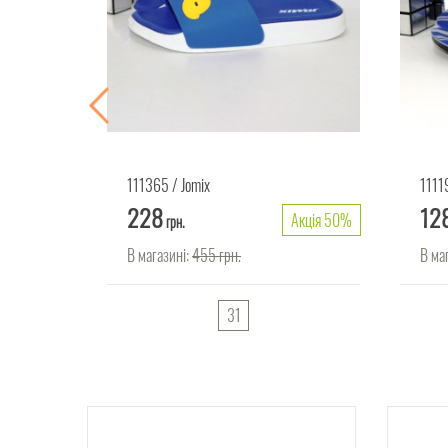
111365
Jomix
1111
228
12
Акція 50%
Акція 50%
грн.
В магазині:
455
грн.
В ма
31