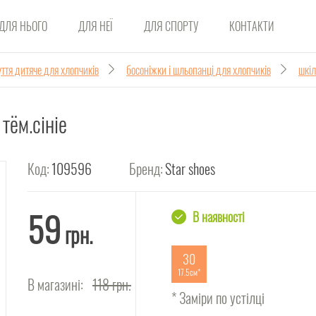
ДЛЯ НЬОГО
ДЛЯ НЕЇ
ДЛЯ СПОРТУ
КОНТАКТИ
ття дитяче для хлопчиків
босоніжки і шльопанці для хлопчиків
шкіл
тём.сініе
Код:
109596
Бренд:
Star shoes
59
В наявності
грн.
30
17.5см
В магазині:
118
грн.
* Заміри по устілці