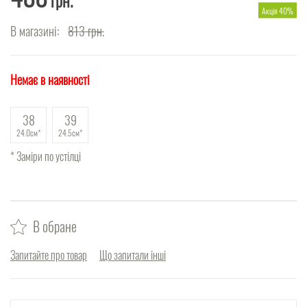
грн.
Акція 40%
В магазині:
813
грн.
Немає в наявності
38
39
24.0см
24.5см
* Заміри по устілці
В обране
Запитайте про товар
Що запитали інші