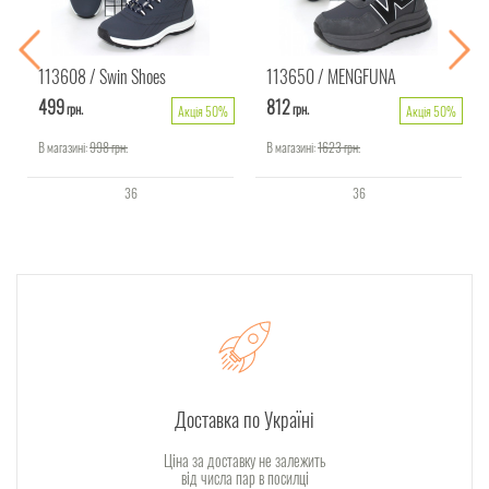
113608
Swin Shoes
113650
MENGFUNA
499
812
грн.
грн.
Акція 50%
Акція 50%
В магазині:
998
грн.
В магазині:
1623
грн.
36
36
Доставка по Україні
Ціна за доставку не залежить
від числа пар в посилці