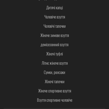
Дитячі капці
Чоловіче взуття
Чоловічі тапочки
Жіноче зимове взуття
демісезонний взуття
Жіночі туфлі
Літнє жіноче взуття
Сумки, рюкзаки
Жіночі тапочки
Жіноче спортивне взуття
Взуття спортивне чоловіче