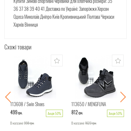
Купити Зимові спортивні черевики для хлопчика розміри: 35
36 37 38 39 40 41 Доставка по Україні: Запоріжжя Херсон
Одеса Миколаїв Дніпро Київ Кропивницький Полтава Черкаси
Харків Вінниця
Схожі товари
113608
Swin Shoes
113650
MENGFUNA
499
812
грн.
грн.
Акція 50%
Акція 50%
В магазині:
998
грн.
В магазині:
1623
грн.