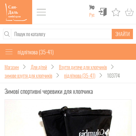
Укр
Рус
ЗНАЙТИ
підліткова (35-41)
Магазин
Для дітей
Взуття дитяче для хлопчиків
зимове взуття для хлопчиків
підліткова (35-41)
103774
Зимові спортивні черевики для хлопчика