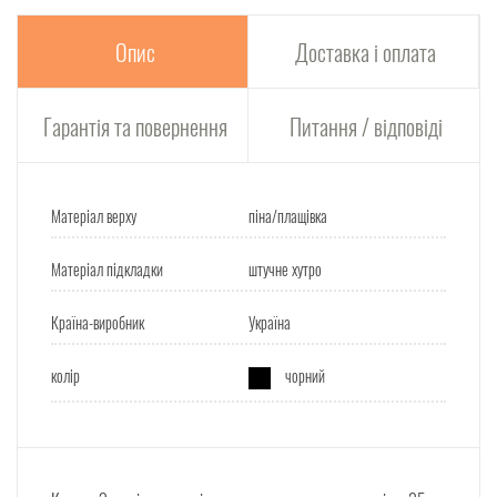
Опис
Доставка і оплата
Гарантія та повернення
Питання / відповіді
Матеріал верху
піна/плащівка
Матеріал підкладки
штучне хутро
Країна-виробник
Україна
колір
чорний