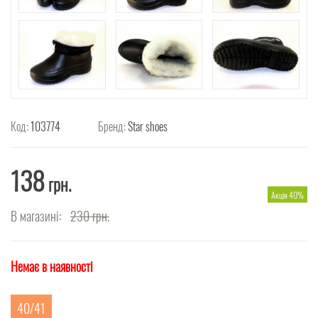
Код:
103774
Бренд:
Star shoes
138
грн.
Акція 40%
В магазині:
230
грн.
Немає в наявності
40/41