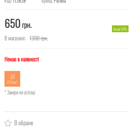
Код:
113838
Бренд:
Purlina
650
грн.
Акція 50%
В магазині:
1300
грн.
Немає в наявності
37
23.5см
* Заміри по устілці
В обране