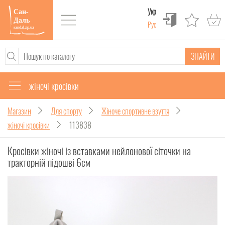
Укр
Рус
ЗНАЙТИ
жіночі кросівки
Магазин
Для спорту
Жіноче спортивне взуття
жіночі кросівки
113838
Кросівки жіночі із вставками нейлонової сіточки на
тракторній підошві 6см