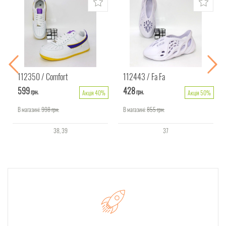
112350
Comfort
112443
Fa Fa
599
428
грн.
грн.
Акція 40%
Акція 50%
В магазині:
998
грн.
В магазині:
855
грн.
38
39
37