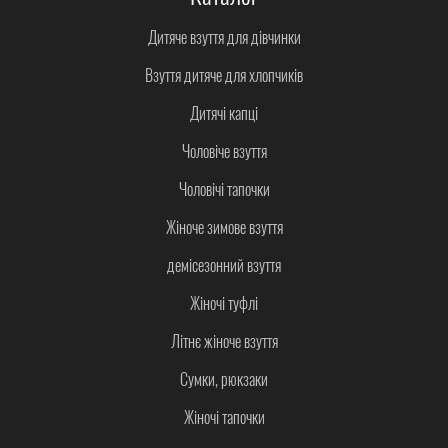
Дитяче взуття для дівчинки
Взуття дитяче для хлопчиків
Дитячі капці
Чоловіче взуття
Чоловічі тапочки
Жіноче зимове взуття
демісезонний взуття
Жіночі туфлі
Літнє жіноче взуття
Сумки, рюкзаки
Жіночі тапочки