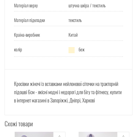
Матеріал верху
штучна шкіра / текстиль
Матеріал підкладки
текстиль
Країна-виробник
Китай
колір
беж
Кросівки жіночі із вставками нейлонової сіточки на тракторній
підошві 6см - якісні модні і недорогі для бігу та фітнесу, купити
в інтернет магазині в Запоріжжі, Дніпрі, Харкові
Схожі товари