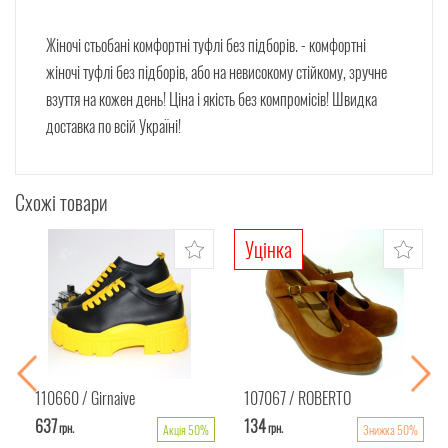
Жіночі стьобані комфортні туфлі без підборів. - комфортні
жіночі туфлі без підборів, або на невисокому стійкому, зручне
взуття на кожен день! Ціна і якість без компромісів! Швидка
доставка по всій Україні!
Схожі товари
Уцінка
110660
Girnaive
107067
ROBERTO
637
134
грн.
грн.
Акція 50%
Знижка 50%