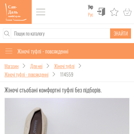
Укр
Рус
ЗНАЙТИ
Жіночі туфлі - повсякденні
Магазин
Для неї
Жіночі туфлі
Жіночі туфлі - повсякденні
114559
Жіночі стьобані комфортні туфлі без підборів.