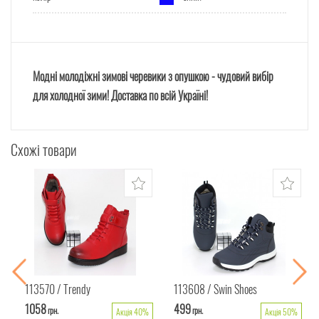
Модні молодіжні зимові черевики з опушкою - чудовий вибір
для холодної зими! Доставка по всій Україні!
Схожі товари
113570
Trendy
113608
Swin Shoes
1058
499
грн.
грн.
Акція 40%
Акція 50%