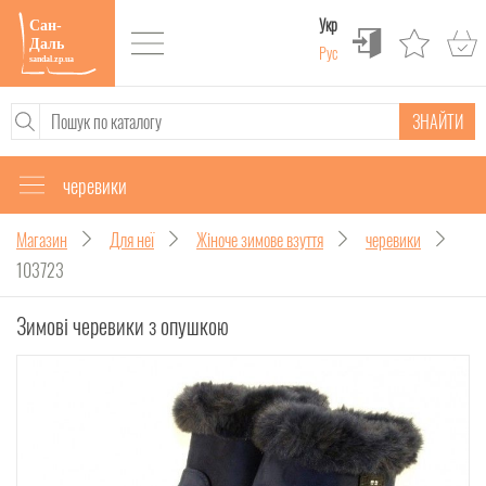
Укр
Рус
ЗНАЙТИ
черевики
Магазин
Для неї
Жіноче зимове взуття
черевики
103723
Зимові черевики з опушкою