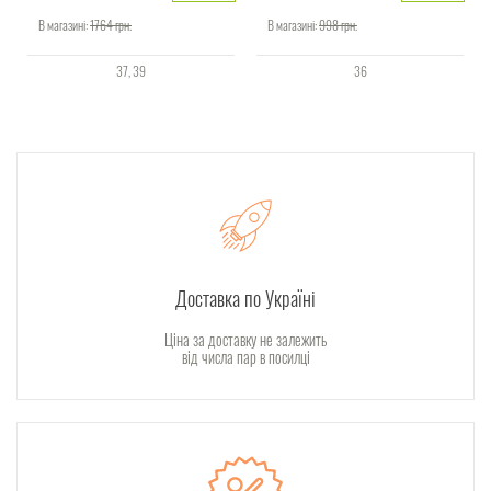
В магазині:
1764
грн.
В магазині:
998
грн.
37
39
36
Доставка по Україні
Ціна за доставку не залежить
від числа пар в посилці