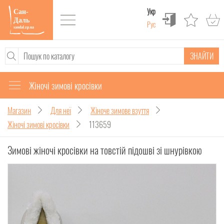
Укр
Рус
ЗНАЙТИ
Жіночі зимові кросівки
Магазин
Для неї
Жіноче зимове взуття
Жіночі зимові кросівки
113659
Зимові жіночі кросівки на товстій підошві зі шнурівкою