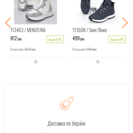
113463
MENGFUNA
113608
Swin Shoes
812
499
грн.
грн.
Акція 50%
Акція 50%
В магазині:
1623
грн.
В магазині:
998
грн.
36
36
Доставка по Україні