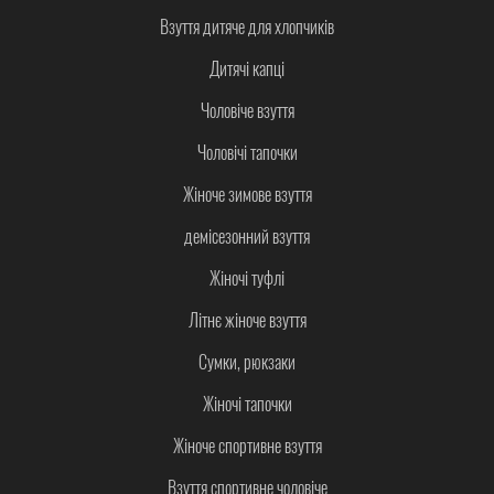
Взуття дитяче для хлопчиків
Дитячі капці
Чоловіче взуття
Чоловічі тапочки
Жіноче зимове взуття
демісезонний взуття
Жіночі туфлі
Літнє жіноче взуття
Сумки, рюкзаки
Жіночі тапочки
Жіноче спортивне взуття
Взуття спортивне чоловіче