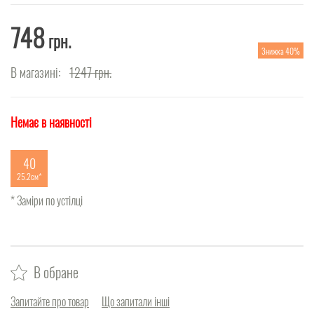
748
грн.
Знижка 40%
В магазині:
1247
грн.
Немає в наявності
40
25.2см
* Заміри по устілці
В обране
Запитайте про товар
Що запитали інші