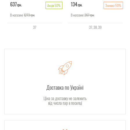
637
134
грн.
грн.
Акція 50%
Знижка 50%
В магазині:
1273
грн.
В магазині:
267
грн.
37
37
38
39
Доставка по Україні
Ціна за доставку не залежить
від числа пар в посилці