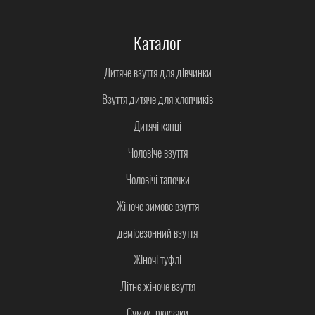
Каталог
Дитяче взуття для дівчинки
Взуття дитяче для хлопчиків
Дитячі капці
Чоловіче взуття
Чоловічі тапочки
Жіноче зимове взуття
демісезонний взуття
Жіночі туфлі
Літнє жіноче взуття
Сумки, рюкзаки