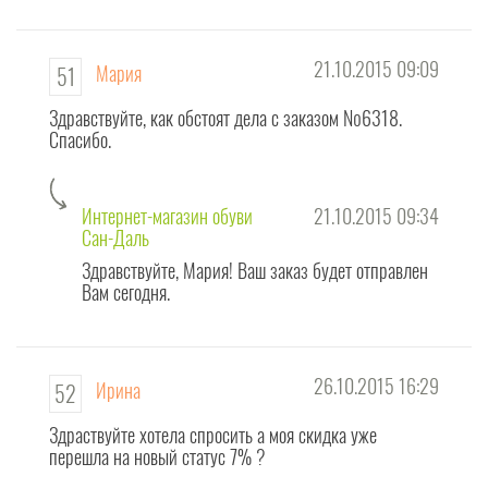
інтернет
магазині
взуття
21.10.2015 09:09
Мария
51
Сандаль
створена
Здравствуйте, как обстоят дела с заказом №6318.
сторінка
Спасибо.
для
ВІДКРИТОГО спілкування з вами!
Интернет-магазин обуви
21.10.2015 09:34
На цій сторінці "питань і відповідей" Ви - наші улюблені ПОСТІЙНІ покупці
Сан-Даль
- залишайте свої відгуки про нас
.
Здравствуйте, Мария! Ваш заказ будет отправлен
Вам сегодня.
Для потенційних клієнтів
інтернет магазину взуття
Сандаль це можливість
отримати вичерпну відповідь на Ваше запитання.
Увага! Ця сторінка створена насамперед для питань ЗАГАЛЬНОГО
характеру, для відгуків про якість обслуговування і пропозицій по роботі
26.10.2015 16:29
Ирина
52
інтернет-магазину взуття.
Здраствуйте хотела спросить а моя скидка уже
З конкретної моделі, а також відгуки про неї необхідно ставити
перешла на новый статус 7% ?
безпосередньо зі сторінки продукту - тоді питання і відповіді