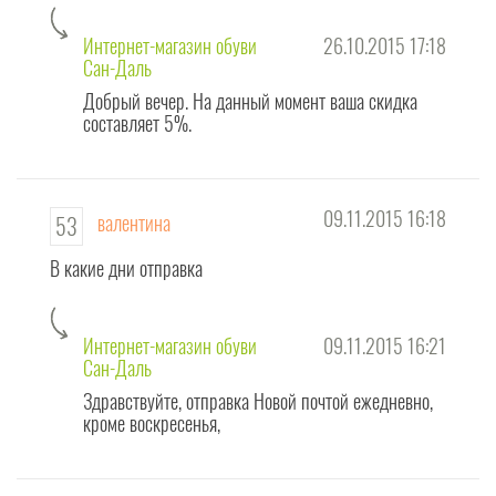
відображаються безпосередньо під описом взуття. Ця інформація буде
корисна для покупців, які хочуть зробити свій вибір.
Интернет-магазин обуви
26.10.2015 17:18
Сан-Даль
А тепер - ПРО ОСНОВНОМУ! Колектив
інтернет магазину взуття
Сандаль -
Добрый вечер. На данный момент ваша скидка
це згуртована і дружна команда ПОЗИТИВНИХ людей! Тому
составляет 5%.
необгрунтованим негативним повідомленнями - не місце на нашому сайті
! Але ми завжди відповімо на обґрунтованих конструктивну критику на
нашу адресу. А ще будемо раді веселому пристойному
анекдоту!
09.11.2015 16:18
валентина
53
Приємного нам всім спілкування !!!
В какие дни отправка
Интернет-магазин обуви
09.11.2015 16:21
Сан-Даль
Здравствуйте, отправка Новой почтой ежедневно,
кроме воскресенья,