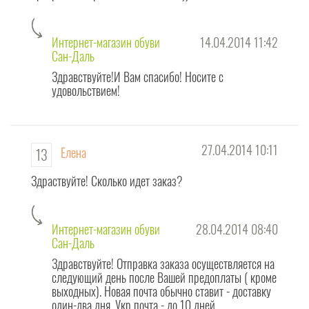
відображаються безпосередньо під описом взуття. Ця інформація буде
корисна для покупців, які хочуть зробити свій вибір.
Интернет-магазин обуви
14.04.2014 11:42
Сан-Даль
А тепер - ПРО ОСНОВНОМУ! Колектив
інтернет магазину взуття
Сандаль -
це згуртована і дружна команда ПОЗИТИВНИХ людей! Тому
Здравствуйте!И Вам спасибо! Носите с
необгрунтованим негативним повідомленнями - не місце на нашому сайті
удовольствием!
! Але ми завжди відповімо на обґрунтованих конструктивну критику на
нашу адресу. А ще будемо раді веселому пристойному
анекдоту!
27.04.2014 10:11
Приємного нам всім спілкування !!!
Елена
13
Здраствуйте! Сколько идет заказ?
Интернет-магазин обуви
28.04.2014 08:40
Сан-Даль
Здравствуйте! Отправка заказа осуществляется на
следующий день после Вашей предоплаты ( кроме
выходных). Новая почта обычно ставит - доставку
один-два дня, Укр почта - до 10 дней.