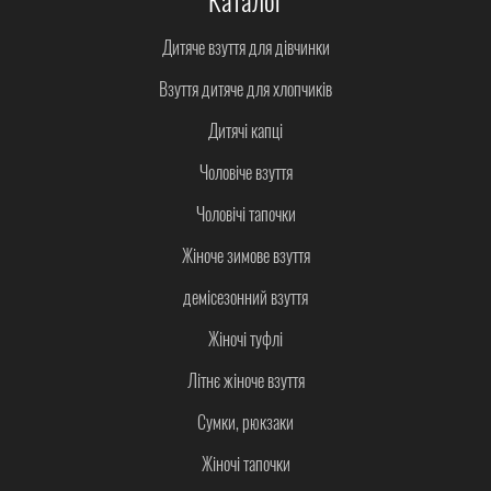
Каталог
Дитяче взуття для дівчинки
Взуття дитяче для хлопчиків
Дитячі капці
Чоловіче взуття
Чоловічі тапочки
Жіноче зимове взуття
демісезонний взуття
Жіночі туфлі
Літнє жіноче взуття
Сумки, рюкзаки
Жіночі тапочки