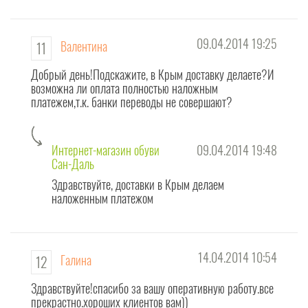
інтернет
магазині
взуття
09.04.2014 19:25
Валентина
11
Сандаль
створена
Добрый день!Подскажите, в Крым доставку делаете?И
сторінка
возможна ли оплата полностью наложным
для
платежем,т.к. банки переводы не совершают?
ВІДКРИТОГО спілкування з вами!
На цій сторінці "питань і відповідей" Ви - наші улюблені ПОСТІЙНІ покупці
Интернет-магазин обуви
09.04.2014 19:48
- залишайте свої відгуки про нас
.
Сан-Даль
Здравствуйте, доставки в Крым делаем
Для потенційних клієнтів
інтернет магазину взуття
Сандаль це можливість
наложенным платежом
отримати вичерпну відповідь на Ваше запитання.
Увага! Ця сторінка створена насамперед для питань ЗАГАЛЬНОГО
характеру, для відгуків про якість обслуговування і пропозицій по роботі
14.04.2014 10:54
інтернет-магазину взуття.
Галина
12
З конкретної моделі, а також відгуки про неї необхідно ставити
Здравствуйте!спасибо за вашу оперативную работу.все
прекрастно.хороших клиентов вам))
безпосередньо зі сторінки продукту - тоді питання і відповіді