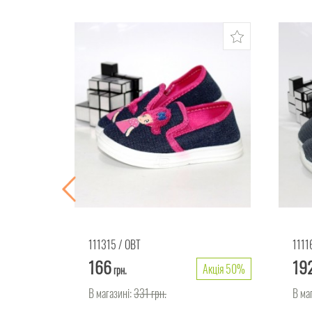
111315
ОВТ
1111
166
19
Акція 40%
Акція 50%
грн.
В магазині:
331
грн.
В ма