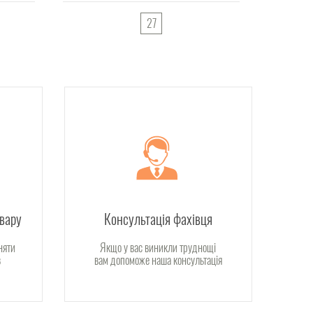
27
овару
Консультація фахівця
няти
Якщо у вас виникли труднощі
в
вам допоможе наша консультація