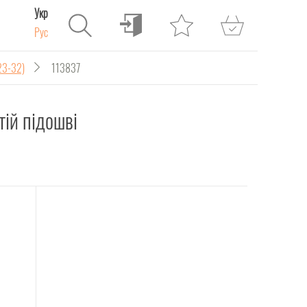
Укр
Рус
23-32)
113837
тій підошві