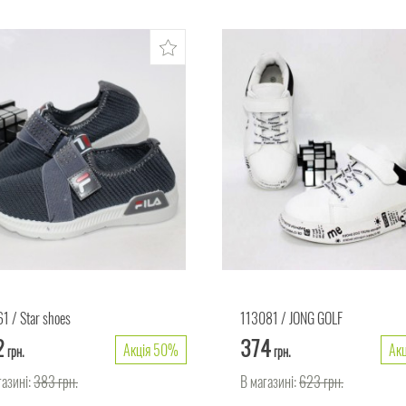
61
Star shoes
113081
JONG GOLF
2
374
Акція 50%
Ак
грн.
грн.
газині:
383
грн.
В магазині:
623
грн.