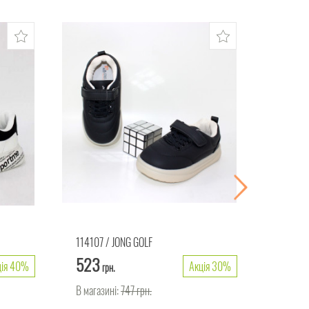
114107
JONG GOLF
114513
523
561
ція 40%
Акція 30%
грн.
гр
В магазині:
747
грн.
В магаз