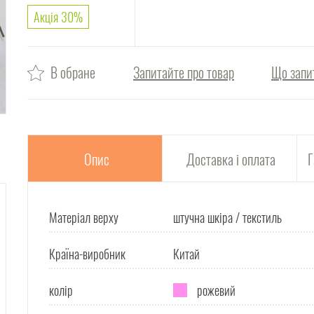
Акція 30%
В обране
Запитайте про товар
Що запи
Опис
Доставка і оплата
Г
Матеріал верху
штучна шкіра / текстиль
Країна-виробник
Китай
колір
рожевий