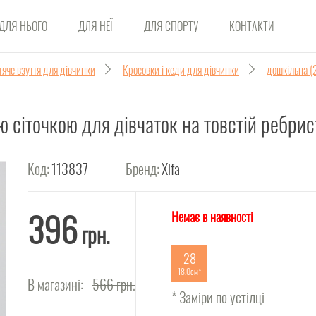
ДЛЯ НЬОГО
ДЛЯ НЕЇ
ДЛЯ СПОРТУ
КОНТАКТИ
яче взуття для дівчинки
Кросовки і кеди для дівчинки
дошкільна (
ою сіточкою для дівчаток на товстій ребрис
Код:
113837
Бренд:
Xifa
396
Немає в наявності
грн.
28
18.0см
В магазині:
566
грн.
* Заміри по устілці