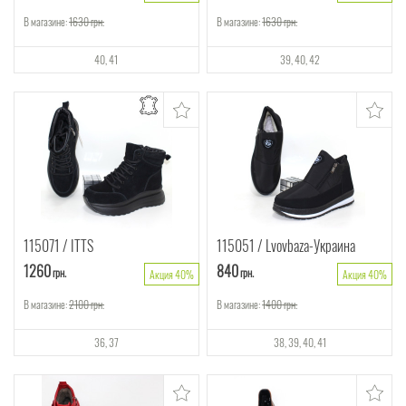
В магазине:
1630
грн.
В магазине:
1630
грн.
40
41
39
40
42
115071
ITTS
115051
Lvovbaza-Украина
1260
840
грн.
грн.
Акция 40%
Акция 40%
В магазине:
2100
грн.
В магазине:
1400
грн.
36
37
38
39
40
41