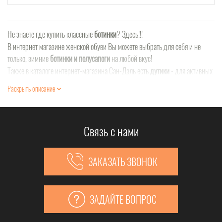
Не знаете где купить классные
ботинки
? Здесь!!!
В интернет магазине женской обуви Вы можете выбрать для себя и не
только, зимние
ботинки и полусапоги
на любой вкус!
Также в каталоге интернет-магазина Сан-Даль есть
дутики
- для активных
и энергичных дам!
Раскрыть описание
Связь с нами
ЗАКАЗАТЬ ЗВОНОК
ЗАДАЙТЕ ВОПРОС