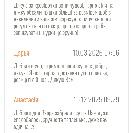
Дякую за кросівочки вони чудові, гарно сіли на
ніжку обрали трішки більші за розміром щоб з
невеличким запасом, зарахунок липучки вони
регулюються по ніжці, ще плюс що не треба
завʼязувати шнурки це зручно!
Дарья
10.03.2026 07:06
Добрий вечір, отримала посилку, все добре,
дякую. Якість гарна, доставка супер швидка,
розмір підійшов . Дякую Вам
Анастасія
15.12.2025 09:29
Доброго дня Вчора забрали взуття Нам дуже
сподобалось, зручне та тепленьке, дуже вам
вдячна ☺️