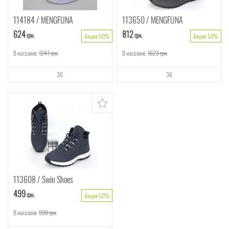
114184
MENGFUNA
113650
MENGFUNA
624
812
грн.
грн.
Акция 50%
Акция 50%
В магазине:
1247
грн.
В магазине:
1623
грн.
36
36
113608
Swin Shoes
499
грн.
Акция 50%
В магазине:
998
грн.