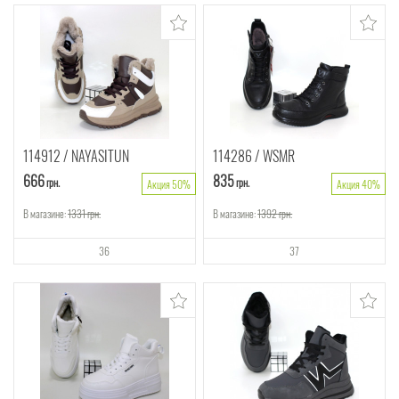
114912
NAYASITUN
114286
WSMR
666
835
грн.
грн.
Акция 50%
Акция 40%
В магазине:
1331
грн.
В магазине:
1392
грн.
36
37