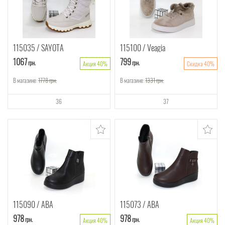
115035
SAYOTA
115100
Veagia
1067
799
грн.
грн.
Акция 40%
Скидка 40%
В магазине:
1778
грн.
В магазине:
1331
грн.
36
37
115090
ABA
115073
ABA
978
978
грн.
грн.
Акция 40%
Акция 40%