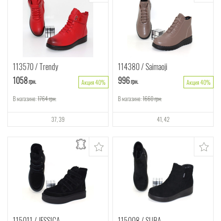
113570
Trendy
114380
Saimaoji
1058
996
грн.
грн.
Акция 40%
Акция 40%
В магазине:
1764
грн.
В магазине:
1660
грн.
37
39
41
42
115011
JESSICA
115008
SUBA