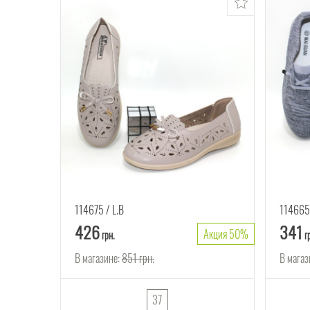
114675
L.B
11466
426
341
Акция 50%
грн.
г
В магазине:
851
грн.
В магаз
37