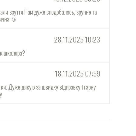
али взуття Нам дуже сподобалось, зручне та
дячна ☺️
28.11.2025 10:23
ок школяра?
18.11.2025 07:59
тки. Дуже дякую за швидку відправку і гарну
ну