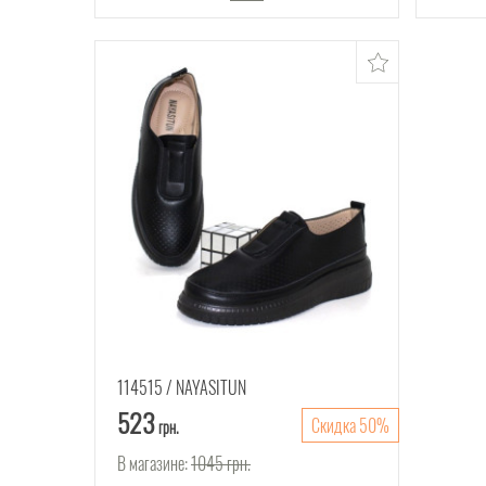
114515
NAYASITUN
523
Скидка 50%
грн.
В магазине:
1045
грн.