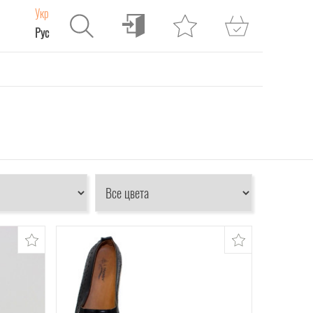
Укр
Рус