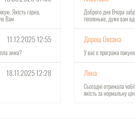
якую. Якість гарна,
Доброго дня Вчора забр
кую Вам
тепленьке, дуже вам в
11.12.2025 12:55
Дорош Оксана
епла зима?
У вас є програма пакун
18.11.2025 12:28
Лена
Сьогодні отримала чобі
якість за нормальну ці