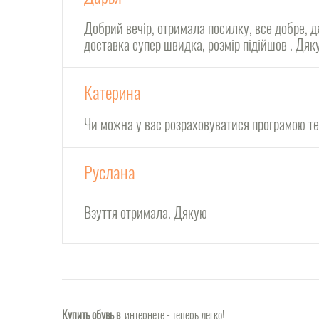
Добрий вечір, отримала посилку, все добре, д
доставка супер швидка, розмір підійшов . Дя
Катерина
Чи можна у вас розраховуватися програмою т
Руслана
Взуття отримала. Дякую
Купить обувь в
интернете - теперь легко!