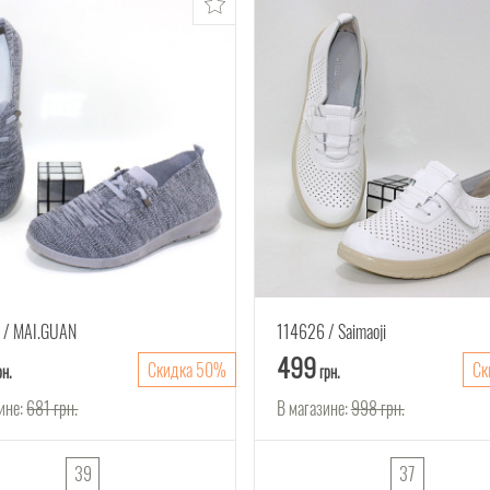
5
MAI.GUAN
114626
Saimaoji
499
Скидка 50%
Ск
рн.
грн.
ине:
681
грн.
В магазине:
998
грн.
39
37