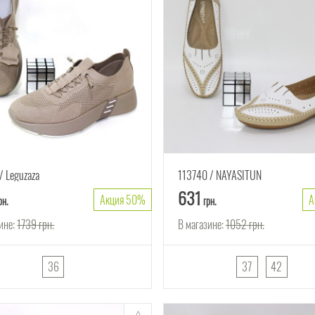
Leguzaza
113740
NAYASITUN
631
Акция 50%
А
рн.
грн.
ине:
1739
грн.
В магазине:
1052
грн.
36
37
42