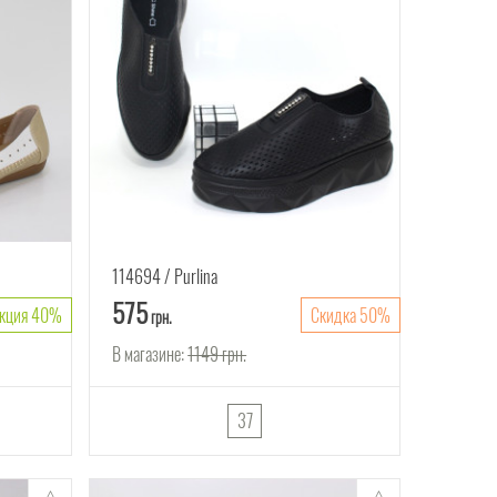
114694
Purlina
575
кция 40%
Скидка 50%
грн.
В магазине:
1149
грн.
37