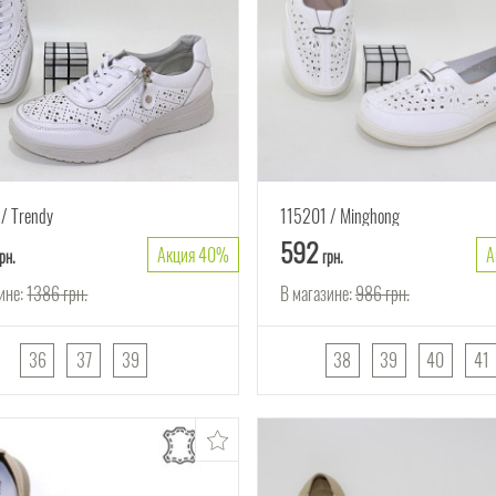
Trendy
115201
Minghong
592
Акция 40%
А
рн.
грн.
ине:
1386
грн.
В магазине:
986
грн.
36
37
39
38
39
40
41