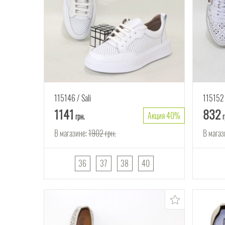
115146
Sali
115152
1141
832
Акция 40%
грн.
г
В магазине:
1902
грн.
В магаз
36
37
38
40