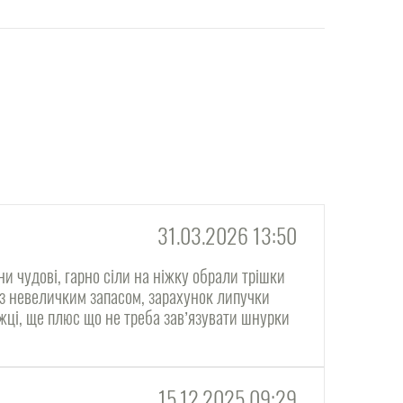
31.03.2026 13:50
ни чудові, гарно сіли на ніжку обрали трішки
 з невеличким запасом, зарахунок липучки
жці, ще плюс що не треба завʼязувати шнурки
15.12.2025 09:29