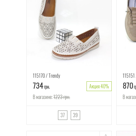
115170
Trendy
115151
734
870
Акция 40%
грн.
г
В магазине:
1223
грн.
В магаз
37
39