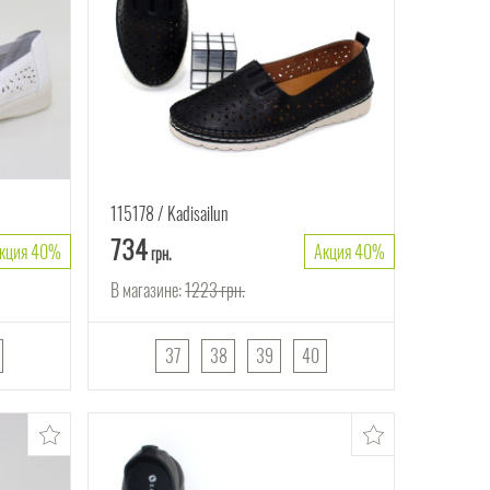
115178
Kadisailun
734
кция 40%
Акция 40%
грн.
В магазине:
1223
грн.
37
38
39
40