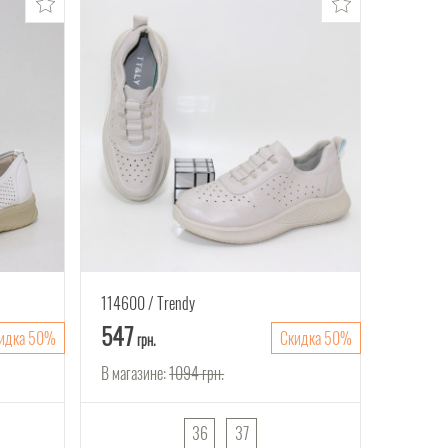
114600
Trendy
547
идка 50%
Скидка 50%
грн.
В магазине:
1094
грн.
36
37