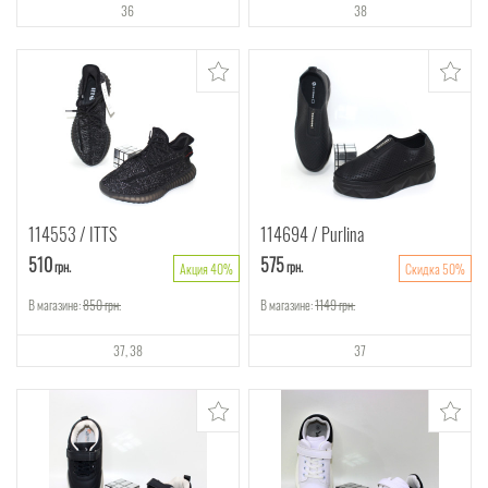
36
38
114553
ITTS
114694
Purlina
510
575
грн.
грн.
Акция 40%
Скидка 50%
В магазине:
850
грн.
В магазине:
1149
грн.
37
38
37