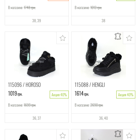
В магазине:
1748
грн.
В магазине:
1013
грн.
38
39
38
115096
HOROSO
115088
HENGLI
1019
1614
грн.
грн.
Акция 40%
Акция 40%
В магазине:
1699
грн.
В магазине:
2690
грн.
36
37
36
40