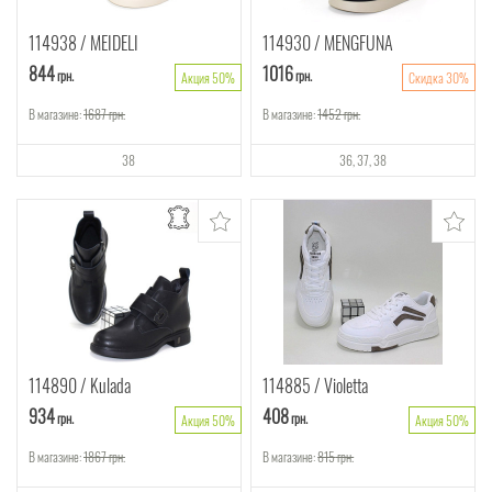
114938
MEIDELI
114930
MENGFUNA
844
1016
грн.
грн.
Акция 50%
Скидка 30%
В магазине:
1687
грн.
В магазине:
1452
грн.
38
36
37
38
114890
Kulada
114885
Violetta
934
408
грн.
грн.
Акция 50%
Акция 50%
В магазине:
1867
грн.
В магазине:
815
грн.