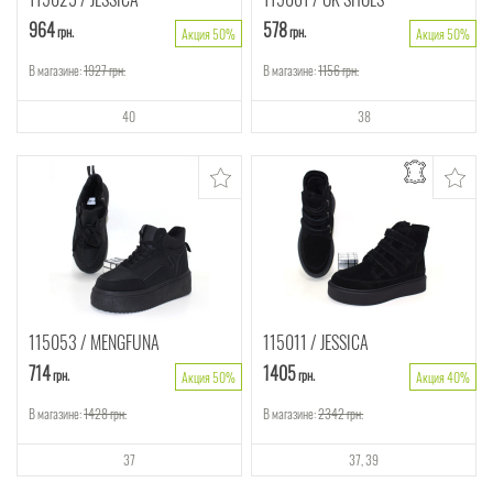
964
578
грн.
грн.
Акция 50%
Акция 50%
В магазине:
1927
грн.
В магазине:
1156
грн.
40
38
115053
MENGFUNA
115011
JESSICA
714
1405
грн.
грн.
Акция 50%
Акция 40%
В магазине:
1428
грн.
В магазине:
2342
грн.
37
37
39