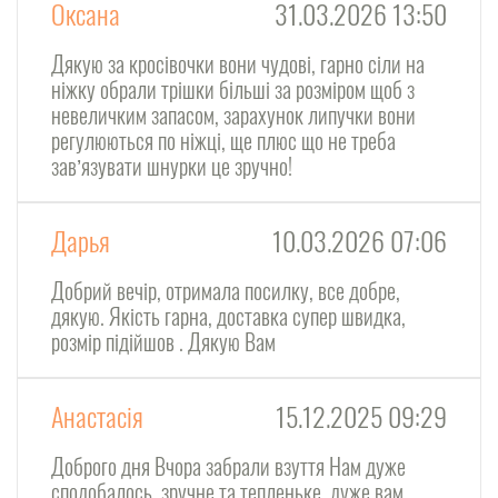
Оксана
31.03.2026 13:50
Дякую за кросівочки вони чудові, гарно сіли на
ніжку обрали трішки більші за розміром щоб з
невеличким запасом, зарахунок липучки вони
регулюються по ніжці, ще плюс що не треба
завʼязувати шнурки це зручно!
Дарья
10.03.2026 07:06
Добрий вечір, отримала посилку, все добре,
дякую. Якість гарна, доставка супер швидка,
розмір підійшов . Дякую Вам
Анастасія
15.12.2025 09:29
Доброго дня Вчора забрали взуття Нам дуже
сподобалось, зручне та тепленьке, дуже вам