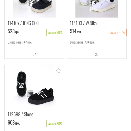
114107
JONG GOLF
114103
W.Niko
523
514
грн.
грн.
Акция 30%
Скидка 30%
В магазине:
747
грн.
В магазине:
734
грн.
27
33
112588
Shoes
608
грн.
Акция 50%