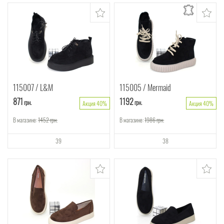
115007
L&M
115005
Mermaid
871
1192
грн.
грн.
Акция 40%
Акция 40%
В магазине:
1452
грн.
В магазине:
1986
грн.
39
38