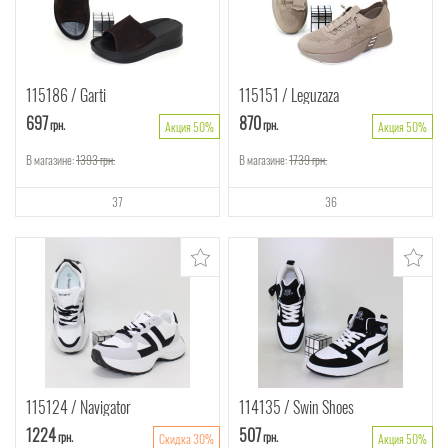
115186
Garti
115151
Leguzaza
697
870
грн.
грн.
Акция 50%
Акция 50%
В магазине:
1393
грн.
В магазине:
1739
грн.
37
36
115124
Navigator
114135
Swin Shoes
1224
507
грн.
грн.
Скидка 30%
Акция 50%