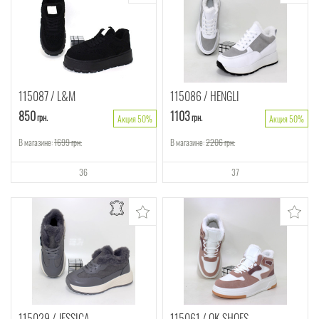
115087
L&M
115086
HENGLI
850
1103
грн.
грн.
Акция 50%
Акция 50%
В магазине:
1699
грн.
В магазине:
2206
грн.
36
37
115029
JESSICA
115061
OK SHOES