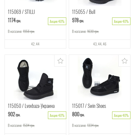
115069
STILLI
115055
Bull
1174
978
грн.
грн.
Акция 40%
Акция 40%
В магазине:
1956
грн.
В магазине:
1630
грн.
42
44
43
44
46
115050
Lvovbaza-Украина
115017
Swin Shoes
902
800
грн.
грн.
Акция 40%
Акция 40%
В магазине:
1504
грн.
В магазине:
1334
грн.