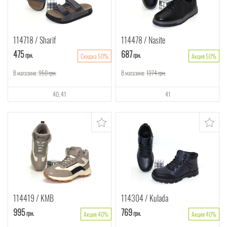
114718
Sharif
114478
Nasite
475
687
грн.
грн.
Скидка 50%
Акция 50%
В магазине:
950
грн.
В магазине:
1374
грн.
40
41
41
114419
KMB
114304
Kulada
995
769
грн.
грн.
Акция 40%
Акция 40%