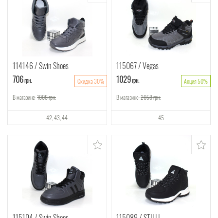
114146
Swin Shoes
115067
Vegas
706
1029
грн.
грн.
Скидка 30%
Акция 50%
В магазине:
1008
грн.
В магазине:
2058
грн.
42
43
44
45
115104
Swin Shoes
115089
STILLI