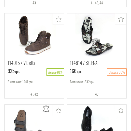
43
41
43
44
114915
Violetta
114814
SELENA
925
166
грн.
грн.
Акция 40%
Скидка 50%
В магазине:
1541
грн.
В магазине:
332
грн.
41
42
43