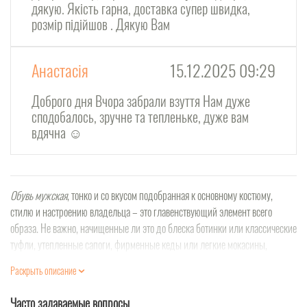
дякую. Якість гарна, доставка супер швидка,
розмір підійшов . Дякую Вам
Анастасія
15.12.2025 09:29
Доброго дня Вчора забрали взуття Нам дуже
сподобалось, зручне та тепленьке, дуже вам
вдячна ☺️
Обувь мужская
, тонко и со вкусом подобранная к основному костюму,
стилю и настроению владельца – это главенствующий элемент всего
образа. Не важно, начищенные ли это до блеска ботинки или классические
туфли, утепленные сапоги, фирменные кеды или легкие мокасины,
качественная и ухоженная
мужская обувь купить
и выбрать которую
Раскрыть описание
зачастую весьма обременительно для кошелька, свидетельствует о вкусе и
стремлении своего хозяина выглядеть стильно и современно.
Часто задаваемые вопросы