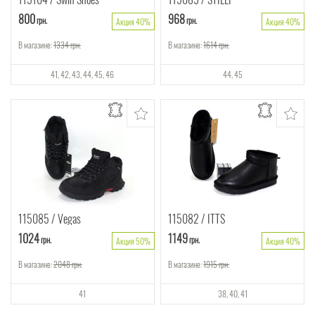
800
968
грн.
грн.
Акция 40%
Акция 40%
В магазине:
1334
грн.
В магазине:
1614
грн.
41
42
43
44
45
46
44
45
115085
Vegas
115082
ITTS
1024
1149
грн.
грн.
Акция 50%
Акция 40%
В магазине:
2048
грн.
В магазине:
1915
грн.
41
38
40
41