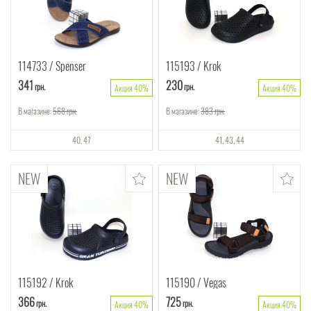
114733
Spenser
115193
Krok
341
230
грн.
грн.
Акция 40%
Акция 40%
В магазине:
568
грн.
В магазине:
383
грн.
40
47
41
43
44
115192
Krok
115190
Vegas
366
725
грн.
грн.
Акция 40%
Акция 40%