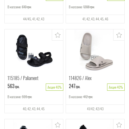
В магазине:
610
грн.
В магазине:
1208
грн.
44/45
41
42
43
41
42
43
44
45
46
115185
Paliament
114826
Alex
563
247
грн.
грн.
Акция 40%
Акция 40%
В магазине:
939
грн.
В магазине:
412
грн.
40
42
43
44
45
41/42
42/43