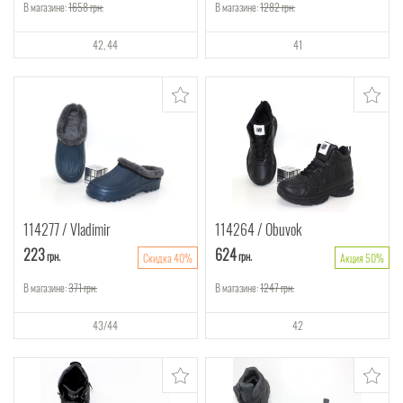
В магазине:
1658
грн.
В магазине:
1282
грн.
42
44
41
114277
Vladimir
114264
Obuvok
223
624
грн.
грн.
Скидка 40%
Акция 50%
В магазине:
371
грн.
В магазине:
1247
грн.
43/44
42