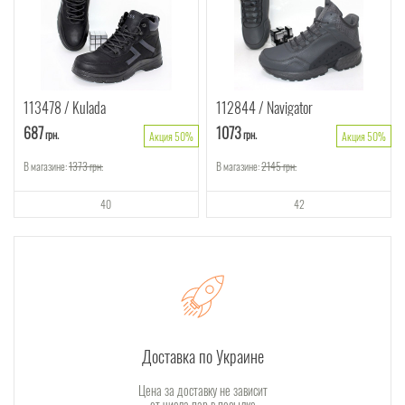
113478
Kulada
112844
Navigator
687
1073
грн.
грн.
Акция 50%
Акция 50%
В магазине:
1373
грн.
В магазине:
2145
грн.
40
42
Доставка по Украине
Цена за доставку не зависит
от числа пар в посылке