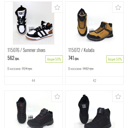
115076
Summer shoes
115072
Kulada
562
741
грн.
грн.
Акция 50%
Акция 50%
В магазине:
1124
грн.
В магазине:
1482
грн.
44
42