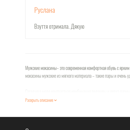
Руслана
Взуття отримала. Дякую
Мужские мокасины– это современная комфортная обувь с ярким 
мокасины мужские из мягкого материала – такие пары и очень у
Сегодня в моде контрастная комбинация подошвы и верха разных
оттенки шоколадного, серого, антрацитового, темно-синего, че
Раскрыть описание
Очень элегантно и актуально выглядят пары с использованием р
В «Сан-Даль» вы легко выберете модели обуви и под строгое па