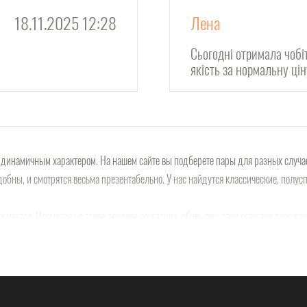
18.11.2025 12:28
Лена
Сьогодні отримала чобі
якість за нормальну ці
динамичным характером. На нашем сайте вы подберете пары для разных случаев
добны, и смотрятся весьма презентабельно. У нас найдутся классические, пол
 цветов. Несмотря на такое дерзкое сочетание, обувь при этом остается сдержа
рного. Оригинальные строчки и тщательная отделка швов – еще один «трендовы
азных фактур – кожи и замши, лака и матовой поверхности.
льто, и под спортивную куртку. Сочетание джинсы + вязаный пуловер + мокасин