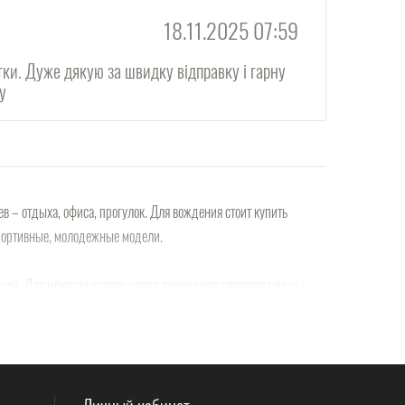
18.11.2025 07:59
тки. Дуже дякую за швидку відправку і гарну
ну
 – отдыха, офиса, прогулок. Для вождения стоит купить
успортивные, молодежные модели.
нной. Для мокасин используется лаконичная цветовая гамма –
й» дизайнерский ход, придающий вашему образу оригинальность.
ы является очень стильным, его признали молодые люди всего