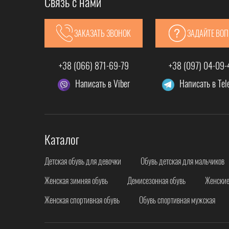
Связь с нами
мира.
Что касается качества, то вся представленные модели соответс
ЗАКАЗАТЬ ЗВОНОК
ЗАДАЙТЕ ВО
+38 (066) 871-69-79
+38 (097) 04-09
Написать в Viber
Написать в Te
Каталог
Детская обувь для девочки
Обувь детская для мальчиков
Женская зимняя обувь
Демисезонная обувь
Женские
Женская спортивная обувь
Обувь спортивная мужская