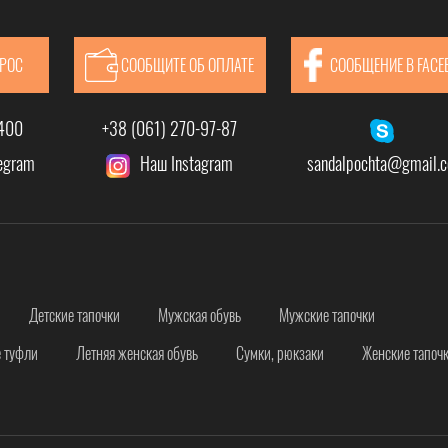
твуют европейским стандартам, и даже могут конкурировать с известными маркам
ПРОС
СООБЩИТЕ ОБ ОПЛАТЕ
СООБЩЕНИЕ В FACE
-400
+38 (061) 270-97-87
legram
Наш Instagram
sandalpochta@gmail.
Детские тапочки
Мужская обувь
Мужские тапочки
 туфли
Летняя женская обувь
Сумки, рюкзаки
Женские тапоч