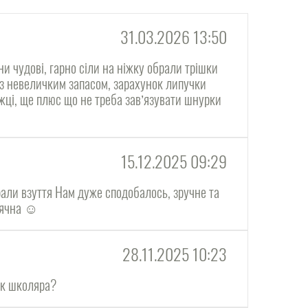
31.03.2026 13:50
ни чудові, гарно сіли на ніжку обрали трішки
 з невеличким запасом, зарахунок липучки
жці, ще плюс що не треба завʼязувати шнурки
15.12.2025 09:29
али взуття Нам дуже сподобалось, зручне та
дячна ☺️
28.11.2025 10:23
ок школяра?