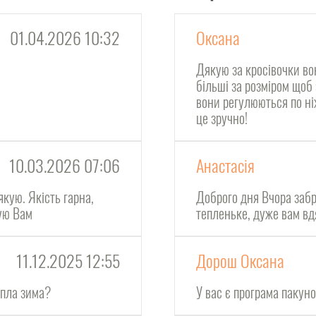
01.04.2026 10:32
Оксана
Дякую за кросівочки во
більші за розміром щоб
вони регулюються по ні
це зручно!
10.03.2026 07:06
Анастасія
якую. Якість гарна,
Доброго дня Вчора забр
кую Вам
тепленьке, дуже вам в
11.12.2025 12:55
Дорош Оксана
епла зима?
У вас є програма пакун