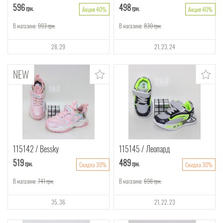
596
498
грн.
грн.
Акция 40%
Акция 40%
В магазине:
993
грн.
В магазине:
830
грн.
28
29
21
23
24
115142
Bessky
115145
Леопард
519
489
грн.
грн.
Скидка 30%
Скидка 30%
В магазине:
741
грн.
В магазине:
698
грн.
35
36
21
22
23