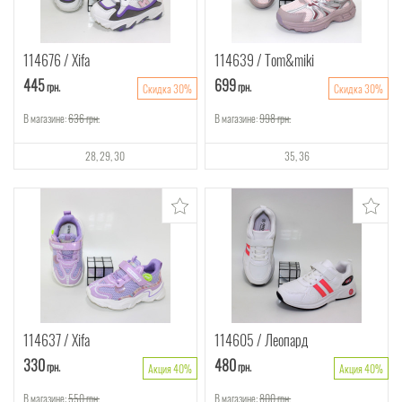
114676
Xifa
114639
Tom&miki
445
699
грн.
грн.
Скидка 30%
Скидка 30%
В магазине:
636
грн.
В магазине:
998
грн.
28
29
30
35
36
114637
Xifa
114605
Леопард
330
480
грн.
грн.
Акция 40%
Акция 40%
В магазине:
550
грн.
В магазине:
800
грн.