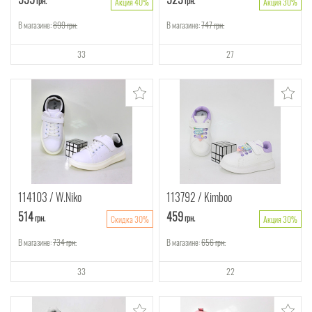
грн.
грн.
Акция 40%
Акция 30%
В магазине:
899
грн.
В магазине:
747
грн.
33
27
114103
W.Niko
113792
Kimboo
514
459
грн.
грн.
Скидка 30%
Акция 30%
В магазине:
734
грн.
В магазине:
656
грн.
33
22