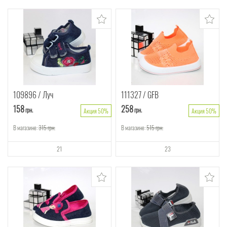
109896
Луч
111327
GFB
158
258
грн.
грн.
Акция 50%
Акция 50%
В магазине:
315
грн.
В магазине:
515
грн.
21
23