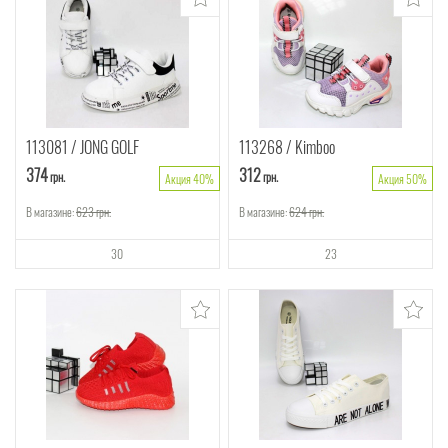
113081
JONG GOLF
113268
Kimboo
374
312
грн.
грн.
Акция 40%
Акция 50%
В магазине:
623
грн.
В магазине:
624
грн.
30
23