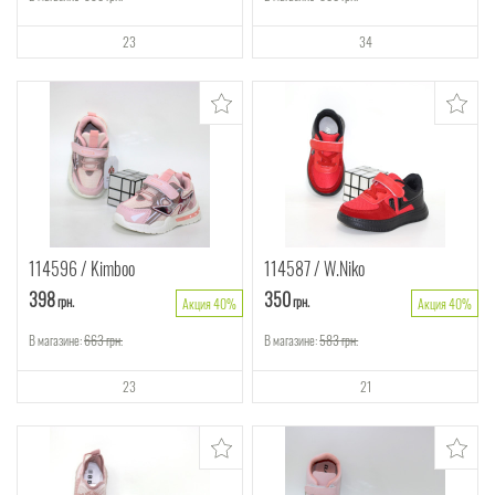
23
34
114596
Kimboo
114587
W.Niko
398
350
грн.
грн.
Акция 40%
Акция 40%
В магазине:
663
грн.
В магазине:
583
грн.
23
21