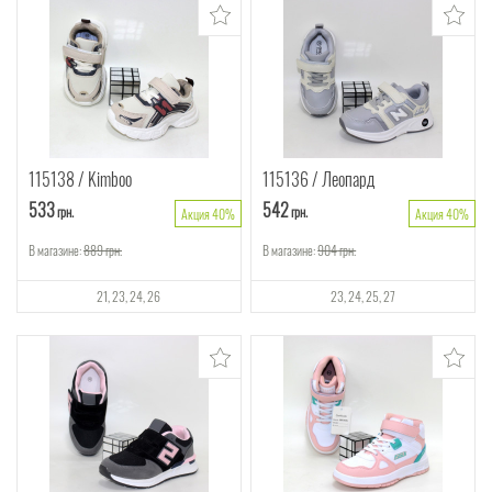
115138
Kimboo
115136
Леопард
533
542
грн.
грн.
Акция 40%
Акция 40%
В магазине:
889
грн.
В магазине:
904
грн.
21
23
24
26
23
24
25
27