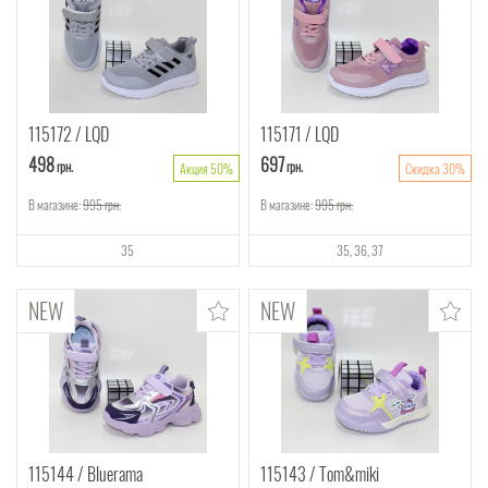
115172
LQD
115171
LQD
498
697
грн.
грн.
Акция 50%
Скидка 30%
В магазине:
995
грн.
В магазине:
995
грн.
35
35
36
37
115144
Bluerama
115143
Tom&miki