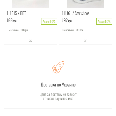
111315
ВВТ
111161
Star shoes
166
192
грн.
грн.
Акция 50%
Акция 50%
В магазине:
331
грн.
В магазине:
383
грн.
26
30
Доставка по Украине
Цена за доставку не зависит
от числа пар в посылке