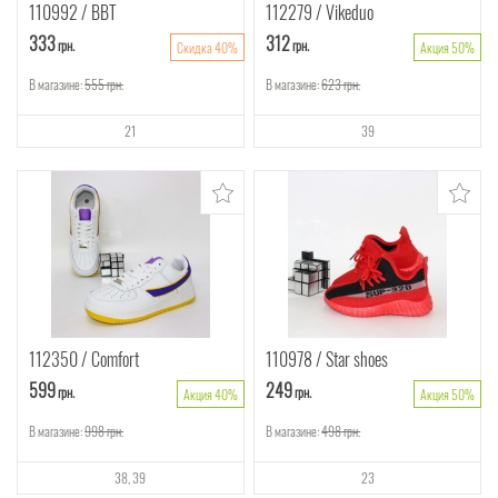
110992
ВВТ
112279
Vikeduo
333
312
грн.
грн.
Скидка 40%
Акция 50%
В магазине:
555
грн.
В магазине:
623
грн.
21
39
112350
Comfort
110978
Star shoes
599
249
грн.
грн.
Акция 40%
Акция 50%
В магазине:
998
грн.
В магазине:
498
грн.
38
39
23