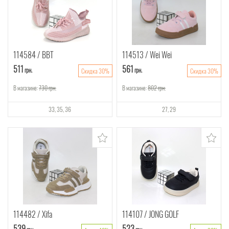
114584
ВВТ
114513
Wei Wei
511
561
грн.
грн.
Скидка 30%
Скидка 30%
В магазине:
730
грн.
В магазине:
802
грн.
33
35
36
27
29
114482
Xifa
114107
JONG GOLF
539
523