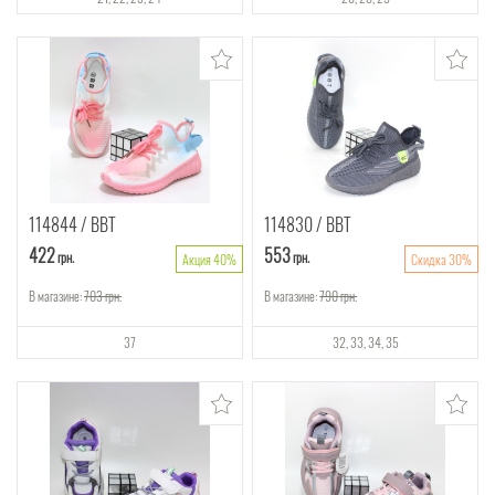
114844
ВВТ
114830
ВВТ
422
553
грн.
грн.
Акция 40%
Скидка 30%
В магазине:
703
грн.
В магазине:
790
грн.
37
32
33
34
35