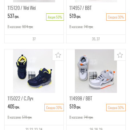
115120
Wei Wei
114957
ВВТ
537
519
грн.
грн.
Акция 50%
Скидка 30%
В магазине:
1074
грн.
В магазине:
741
грн.
37
35
37
115022
С.Луч
114998
ВВТ
405
519
грн.
грн.
Скидка 30%
Скидка 30%
В магазине:
578
грн.
В магазине:
741
грн.
21
22
23
24
26
28
29