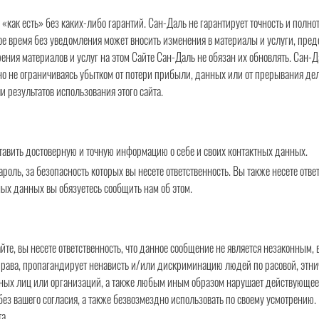
 «как есть» без каких-либо гарантий.
Сан-Даль
не гарантирует точность и полнот
е время без уведомления может вносить изменения в материалы и услуги, предо
рения материалов и услуг на этом Сайте
Сан-Даль
не обязан их обновлять.
Сан-Д
 но не ограничиваясь убытком от потери прибыли, данных или от прерывания дел
 результатов использования этого сайта.
тавить достоверную и точную информацию о себе и своих контактных данных.
ароль, за безопасность которых вы несете ответственность. Вы также несете отв
ных данных вы обязуетесь сообщить нам об этом.
йте, вы несете ответственность, что данное сообщение не является незаконным
права, пропагандирует ненависть и/или дискриминацию людей по расовой, этни
ных лиц или организаций, а также любым иным образом нарушает действующее з
ез вашего согласия, а также безвозмездно использовать по своему усмотрению. 
а.