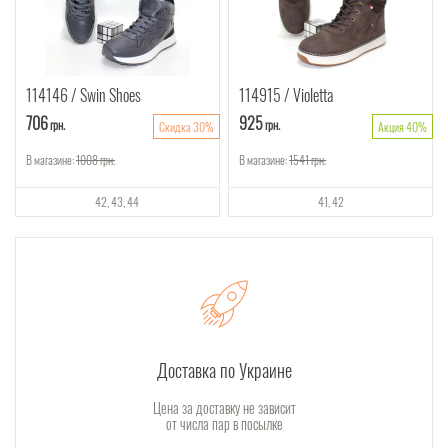
114146
Swin Shoes
114915
Violetta
706
925
грн.
грн.
Скидка 30%
Акция 40%
В магазине:
1008
грн.
В магазине:
1541
грн.
42
43
44
41
42
Доставка по Украине
Цена за доставку не зависит
от числа пар в посылке