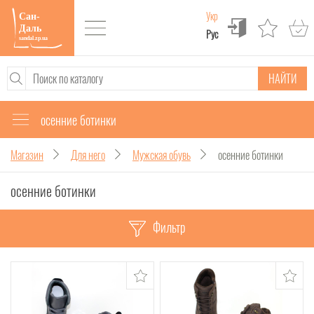
Укр
Рус
НАЙТИ
осенние ботинки
Магазин
Для него
Мужская обувь
осенние ботинки
осенние ботинки
Фильтр