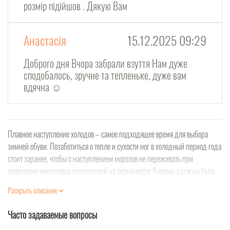
розмір підійшов . Дякую Вам
Анастасія
15.12.2025 09:29
Доброго дня Вчора забрали взуття Нам дуже
сподобалось, зручне та тепленьке, дуже вам
вдячна ☺️
Плавное наступление холодов – самое подходящее время для выбора
зимней обуви. Позаботиться о тепле и сухости ног в холодный период года
стоит заранее, чтобы с наступлением морозов не переживать при
появлении минусовых показателей на термометре. Какими должны быть
зимние ботинки мужские и на что обращать внимание при их выборе?
Раскрыть описание
Если вам совсем не хочется отдавать львиную долю своей зарплаты за
Часто задаваемые вопросы
брендовые ботинки, при этом купить красивую, надежную обувь, которая