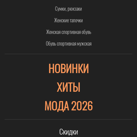
ботинок. Согласитесь, даже модели от Timberland или других известных
Сумки, рюкзаки
производителей можно быстро испортить, если не следить за их чистотой
и сохранностью.
Женские тапочки
Новую пару стоит обработать маслом животного происхождения. После
Женская спортивная обувь
каждой носки своевременно очищать ботинки от грязи, просушивать
поверхность и покрывать водоотталкивающим средством. Лучше всего
Обувь спортивная мужская
проводить указанную процедуру вечером, чтобы обувь за ночь впитала
компоненты пропитки и надежно защищала ваши ноги от влаги весь
НОВИНКИ
последующий день.
ХИТЫ
МОДА 2026
Скидки