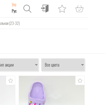
Укр
Рус
ольная (23-32)