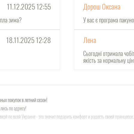
11.12.2025 12:55
Дорош Оксана
епла зима?
У вас є програма пакун
18.11.2025 12:28
Лена
Сьогодні отримала чобі
якість за нормальну ці
ных покупок в летний сезон!
лись по адресу!
вкой по всей Украине - это значит подарить комфорт и радость своей принцесс