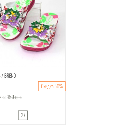
4
BREND
Скидка 50%
ине:
150
грн.
27