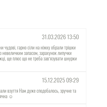
31.03.2026 13:50
ни чудові, гарно сіли на ніжку обрали трішки
 з невеличким запасом, зарахунок липучки
жці, ще плюс що не треба завʼязувати шнурки
15.12.2025 09:29
али взуття Нам дуже сподобалось, зручне та
дячна ☺️