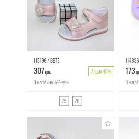
115196
ВВТЕ
11483
307
173
Акция 40%
грн.
гр
В магазине:
511
грн.
В магаз
25
26