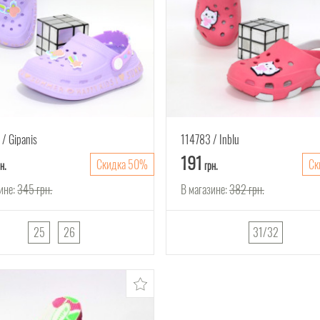
6
Gipanis
114783
Inblu
191
Скидка 50%
Ск
н.
грн.
ине:
345
грн.
В магазине:
382
грн.
25
26
31/32