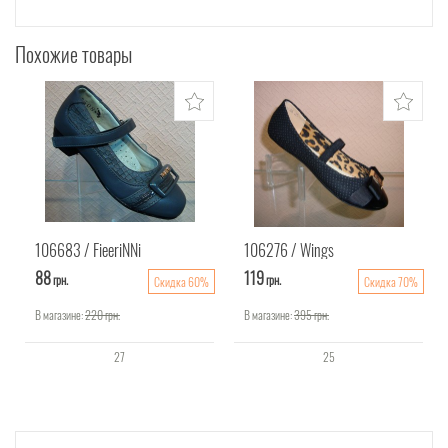
Похожие товары
106683
FieeriNNi
106276
Wings
88
119
грн.
грн.
Скидка 60%
Скидка 70%
В магазине:
220
грн.
В магазине:
395
грн.
27
25