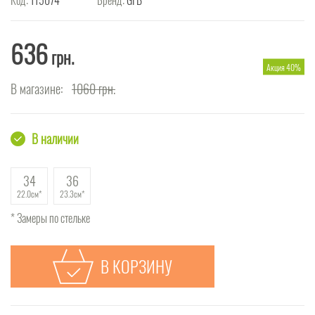
636
грн.
Акция 40%
В магазине:
1060
грн.
В наличии
34
36
22.0см
23.3см
* Замеры по стельке
В КОРЗИНУ