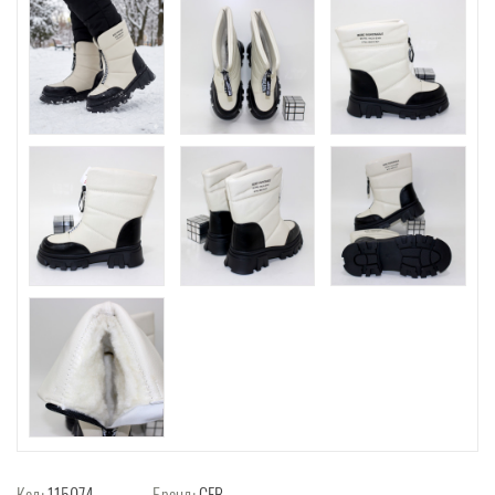
Код:
115074
Бренд:
GFB