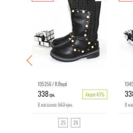
105356
R.Royal
104
338
33
Акция 40%
Акция 40%
грн.
В магазине:
563
грн.
В ма
25
26