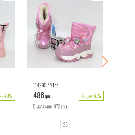
114295
YTop
114368
486
418
ия 40%
Акция 50%
грн.
гр
В магазине:
972
грн.
В магаз
25