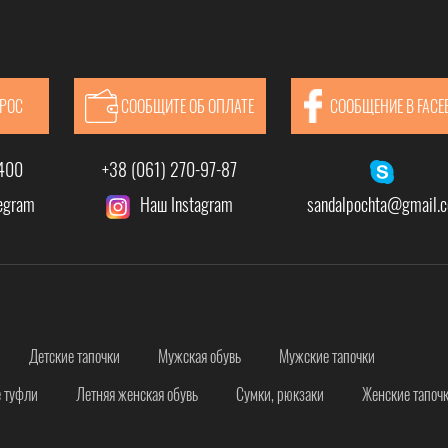
ПРОС
СООБЩИТЕ ОБ ОПЛАТЕ
СООБЩЕНИЕ В FACE
-400
+38 (061) 270-97-87
legram
Наш Instagram
sandalpochta@gmail.
Детские тапочки
Мужская обувь
Мужские тапочки
 туфли
Летняя женская обувь
Сумки, рюкзаки
Женские тапоч