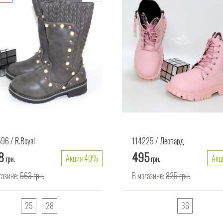
596
R.Royal
114225
Леопард
8
495
Акция 40%
Акц
грн.
грн.
газине:
563
грн.
В магазине:
825
грн.
25
28
36