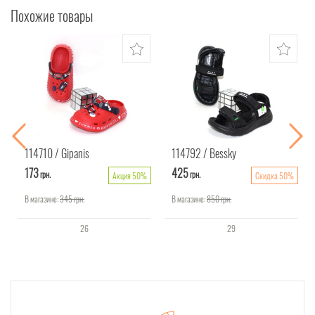
Похожие товары
114710
Gipanis
114792
Bessky
173
425
грн.
грн.
Акция 50%
Скидка 50%
В магазине:
345
грн.
В магазине:
850
грн.
26
29