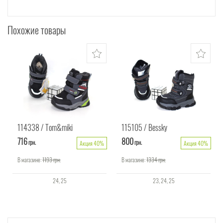
Похожие товары
114338
Tom&miki
115105
Bessky
716
800
грн.
грн.
Акция 40%
Акция 40%
В магазине:
1193
грн.
В магазине:
1334
грн.
24
25
23
24
25