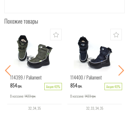
Похожие товары
114399
Paliament
114400
Paliament
854
854
грн.
грн.
Акция 40%
Акция 40%
В магазине:
1423
грн.
В магазине:
1423
грн.
32
34
35
32
33
34
35