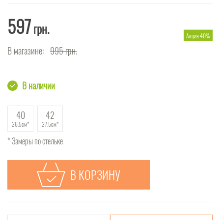
597
грн.
Акция 40%
В магазине:
995
грн.
В наличии
40
42
26.5см
27.5см
* Замеры по стельке
В КОРЗИНУ