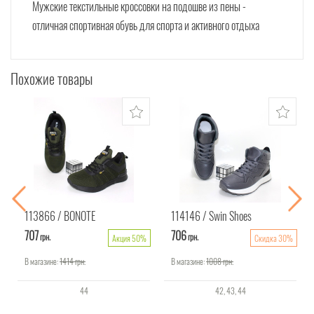
Мужские текстильные кроссовки на подошве из пены -
отличная спортивная обувь для спорта и активного отдыха
Похожие товары
113866
BONOTE
114146
Swin Shoes
707
706
грн.
грн.
Акция 50%
Скидка 30%
В магазине:
1414
грн.
В магазине:
1008
грн.
44
42
43
44