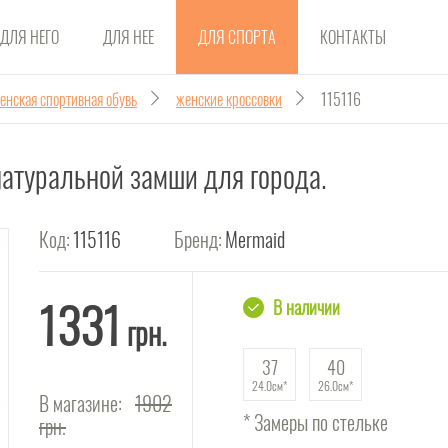
ДЛЯ НЕГО
ДЛЯ НЕЕ
ДЛЯ СПОРТА
КОНТАКТЫ
енская спортивная обувь
женские кроссовки
115116
атуральной замши для города.
Код:
115116
Бренд:
Mermaid
1331
В наличии
грн.
37
40
24.0см
26.0см
В магазине:
1902
* Замеры по стельке
грн.