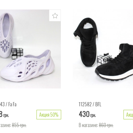
443
Fa Fa
112582
BFL
8
430
Акция 50%
Акц
грн.
грн.
газине:
855
грн.
В магазине:
860
грн.