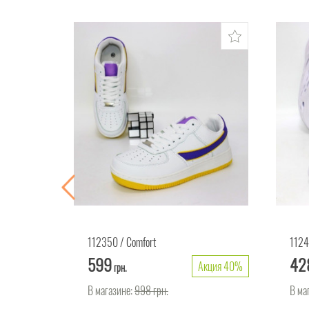
112350
Comfort
112
599
42
Акция 50%
Акция 40%
грн.
В магазине:
998
грн.
В ма