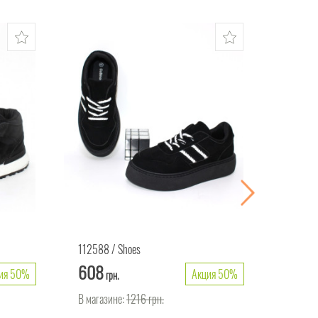
112588
Shoes
113294
608
448
ия 50%
Акция 50%
грн.
г
В магазине:
1216
грн.
В магаз