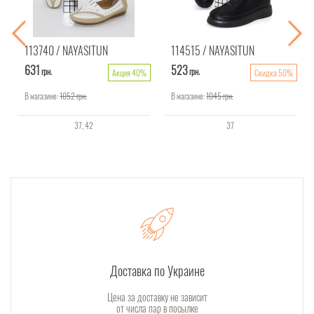
113740
NAYASITUN
114515
NAYASITUN
631
523
грн.
грн.
Акция 40%
Скидка 50%
В магазине:
1052
грн.
В магазине:
1045
грн.
37
42
37
Доставка по Украине
Цена за доставку не зависит
от числа пар в посылке