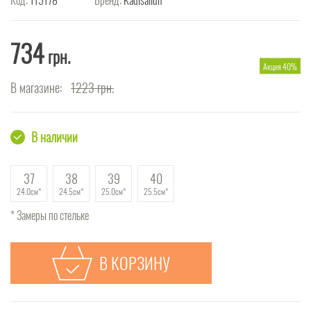
734
грн.
Акция 40%
В магазине:
1223
грн.
В наличии
37
38
39
40
24.0см
24.5см
25.0см
25.5см
* Замеры по стельке
В КОРЗИНУ