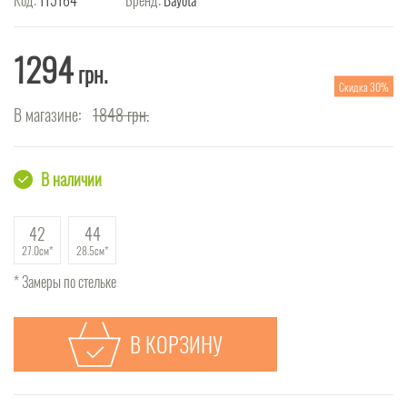
1294
грн.
Скидка 30%
В магазине:
1848
грн.
В наличии
42
44
27.0см
28.5см
* Замеры по стельке
В КОРЗИНУ