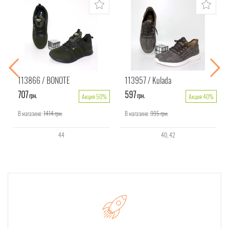
113866
BONOTE
113957
Kulada
707
597
грн.
грн.
Акция 50%
Акция 40%
В магазине:
1414
грн.
В магазине:
995
грн.
44
40
42