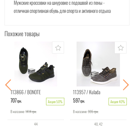
Мужские кроссовки на шнуровке с подошвой из пены -
отличная спортивная обувь для спорта и активного отдыха
Похожие товары
113866
BONOTE
113957
Kulada
707
597
грн.
грн.
Акция 50%
Акция 40%
В магазине:
1414
грн.
В магазине:
995
грн.
44
40
42