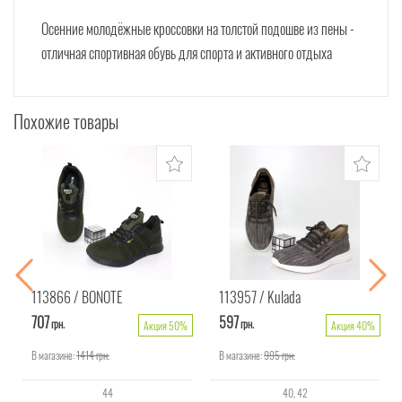
Осенние молодёжные кроссовки на толстой подошве из пены -
отличная спортивная обувь для спорта и активного отдыха
Похожие товары
113866
BONOTE
113957
Kulada
707
597
грн.
грн.
Акция 50%
Акция 40%
В магазине:
1414
грн.
В магазине:
995
грн.
44
40
42