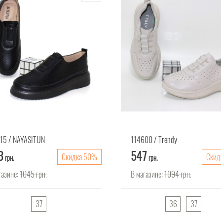
15
NAYASITUN
114600
Trendy
3
547
Скидка 50%
Скид
грн.
грн.
газине:
1045
грн.
В магазине:
1094
грн.
37
36
37