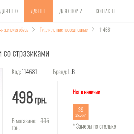
ДЛЯ НЕГО
ДЛЯ НЕЕ
ДЛЯ СПОРТА
КОНТАКТЫ
яя женская обувь
Туфли летние повседневные
114681
 со стразиками
Код:
114681
Бренд:
L.B
498
Нет в наличии
грн.
39
25.0см
В магазине:
995
* Замеры по стельке
грн.