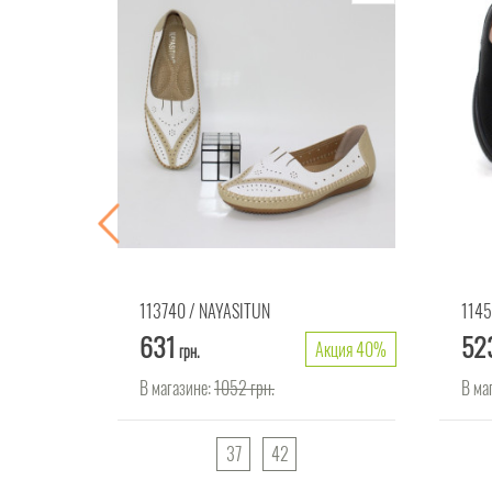
113740
NAYASITUN
1145
631
52
Акция 40%
Акция 40%
грн.
В магазине:
1052
грн.
В ма
40
37
42