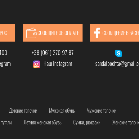
ПРОС
СООБЩИТЕ ОБ ОПЛАТЕ
СООБЩЕНИЕ В FACE
-400
+38 (061) 270-97-87
legram
Наш Instagram
sandalpochta@gmail.
Детские тапочки
Мужская обувь
Мужские тапочки
 туфли
Летняя женская обувь
Сумки, рюкзаки
Женские тапоч